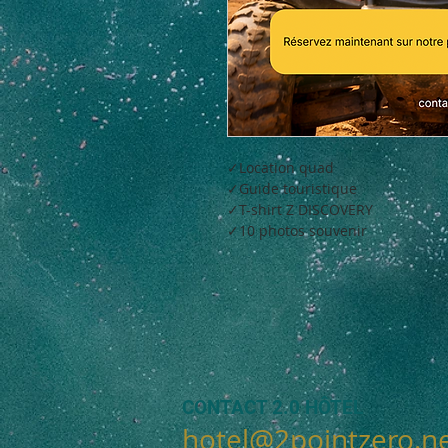
✓Location quad
✓Guide touristique
✓T-shirt Z DISCOVERY
✓10 photos souvenir
CONTACT 2.0 HÔTEL
hotel@2pointzero.n