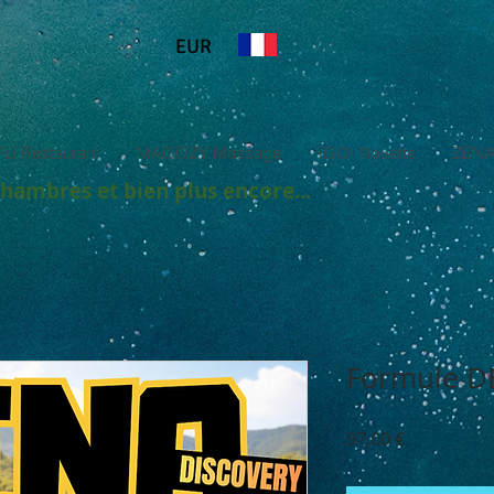
EUR
U Restaurant
MAGOZY Massage
IGO! Navette
ZENA
chambres et bien plus encore...
Formule 
Prix
97,00 €