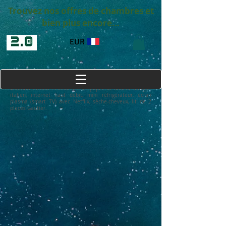
Trouvez nos offres de chambres et
bien plus encore...
EUR
C
hambres d’hôtes climatisées, équipée de douche du type
italien, internet haut débit, mini réfrigérateur, écran
plasma (smart TV) avec Netflix, sèche-cheveux, lit de 2
places Gautier.