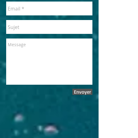
Envoyer