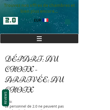
Trouvez nos offres de chambres et
bien plus encore...
EUR
DÉPART: AU
CHOIX -
ARRIVÉE: AU
CHOIX
REVIEWS
Info:
Le personnel de 2.0 ne peuvent pas