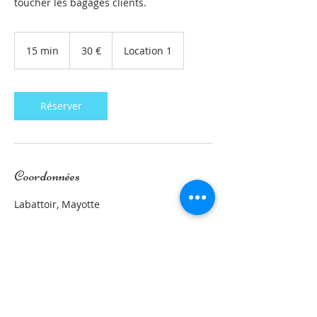
toucher les bagages clients.
30
euros
15 min
1
30 €
Location 1
5
m
i
n
Réserver
Coordonnées
Labattoir, Mayotte