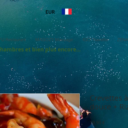
EUR
U Restaurant
MAGOZY Massage
IGO! Navette
ZENA
chambres et bien plus encore...
Crevettes à
douce + Ri
Prix
19,90 €