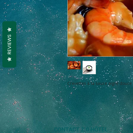
REVIEWS
Crevettes à la sauce aigre douce 
CONTACT 2.0 HÔTEL