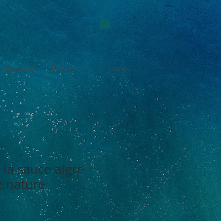
 Discovery
Événements
More
 la sauce aigre
z nature